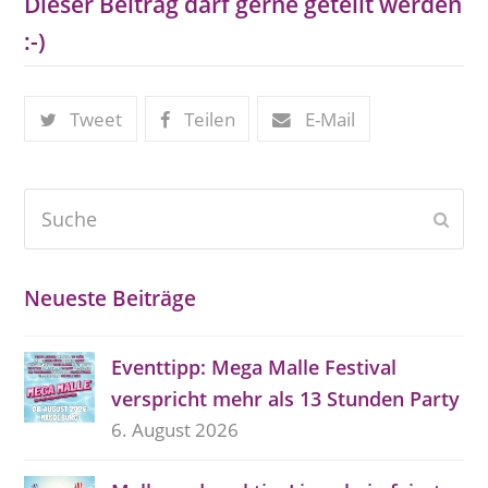
Dieser Beitrag darf gerne geteilt werden
:-)
Tweet
Teilen
E-Mail
Suche
Send
Neueste Beiträge
Eventtipp: Mega Malle Festival
verspricht mehr als 13 Stunden Party
6. August 2026