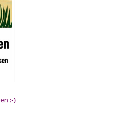
en :-)