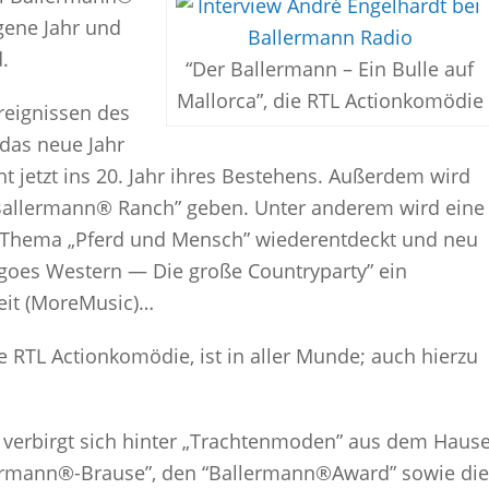
gene Jahr und
.
“Der Ballermann – Ein Bulle auf
Mallorca”, die RTL Actionkomödie
reignissen des
 das neue Jahr
t jetzt ins 20. Jahr ihres Bestehens. Außerdem wird
Ballermann® Ranch” geben. Unter anderem wird eine
 Thema „Pferd und Mensch” wiederentdeckt und neu
n goes Western — Die große Countryparty” ein
eit (MoreMusic)…
ie RTL Actionkomödie, ist in aller Munde; auch hierzu
 verbirgt sich hinter „Trachtenmoden” aus dem Haus
ermann®-Brause”, den “Ballermann®Award” sowie die