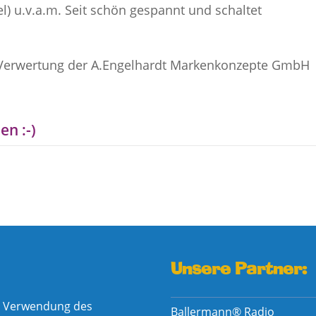
u.v.a.m. Seit schön gespannt und schaltet
n Verwertung der A.Engelhardt Markenkonzepte GmbH
en :-)
Unsere Partner:
he Verwendung des
Ballermann® Radio