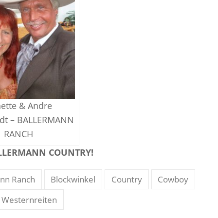
ette & Andre
rdt – BALLERMANN
RANCH
LLERMANN COUNTRY!
ann Ranch
Blockwinkel
Country
Cowboy
Westernreiten