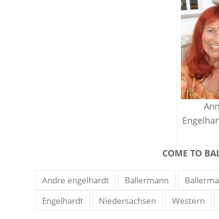
Ann
Engelha
COME TO BA
Andre engelhardt
Ballermann
Ballerm
Engelhardt
Niedersachsen
Western