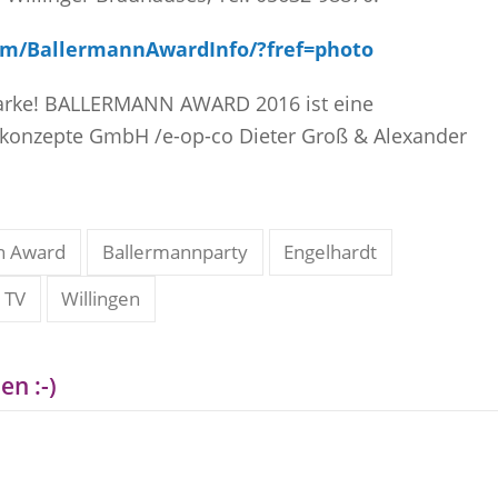
om/BallermannAwardInfo/?fref=photo
 Marke! BALLERMANN AWARD 2016 ist eine
nkonzepte GmbH /e-op-co Dieter Groß & Alexander
n Award
Ballermannparty
Engelhardt
TV
Willingen
en :-)