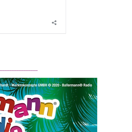
________________