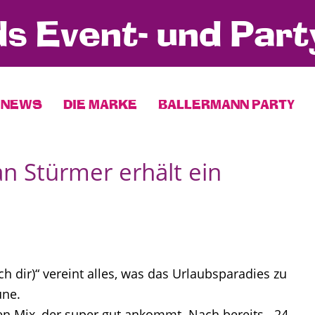
s Event- und Part
NEWS
DIE MARKE
BALLERMANN PARTY
n Stürmer erhält ein
h dir)“ vereint alles, was das Urlaubsparadies zu
une.
n Mix, der super gut ankommt. Nach bereits 24