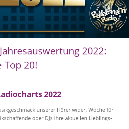
 Jahresauswertung 2022:
e Top 20!
Radiocharts 2022
usikgeschmack unserer Hörer wider. Woche für
schaffende oder DJs ihre aktuellen Lieblings-