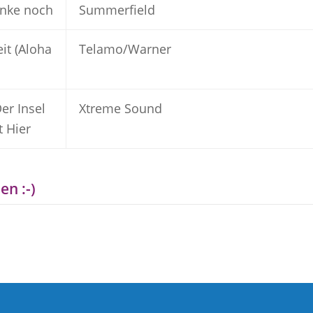
anke noch
Summerfield
it (Aloha
Telamo/Warner
er Insel
Xtreme Sound
t Hier
en :-)