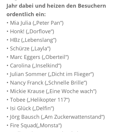
Jahr dabei und heizen den Besuchern
ordentlich ein:
• Mia Julia („Peter Pan“)
• Honk! („Dorflove“)
• HBz („Lebenslang“)
• Schürze („Layla“)
• Marc Eggers („Oberteil“)
• Carolina („Inselkind“)
• Julian Sommer („Dicht im Flieger“)
• Nancy Franck („Schnelle Brille“)
• Mickie Krause („Eine Woche wach“)
• Tobee („Helikopter 117“)
• Isi Glück („Delfin“)
• Jörg Bausch („Am Zuckerwattenstand“)
• Fire Squad(„Monsta“)