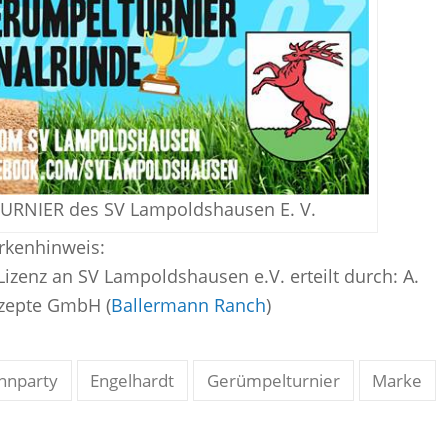
NIER des SV Lampoldshausen E. V.
kenhinweis:
Lizenz an SV Lampoldshausen e.V. erteilt durch: A.
zepte GmbH (
Ballermann Ranch
)
nnparty
Engelhardt
Gerümpelturnier
Marke