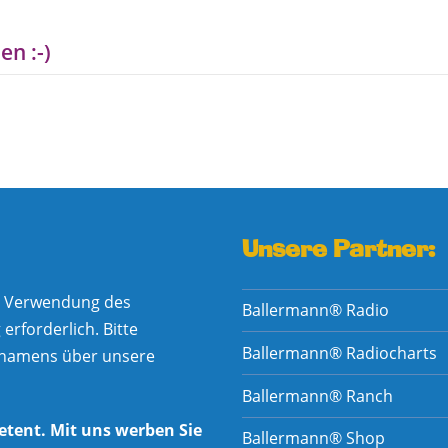
en :-)
Unsere Partner:
he Verwendung des
Ballermann® Radio
rforderlich. Bitte
Ballermann® Radiocharts
nnamens über unsere
Ballermann® Ranch
etent. Mit uns werben Sie
Ballermann® Shop