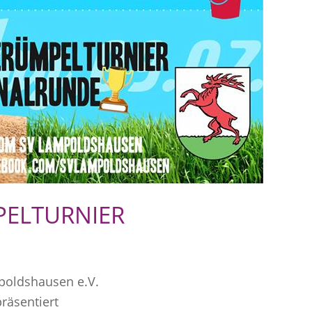
PELTURNIER
poldshausen e.V.
präsentiert