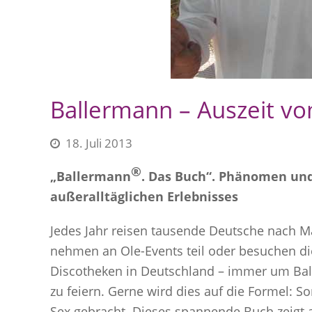
Ballermann – Auszeit vo
18. Juli 2013
®
„Ballermann
. Das Buch“. Phänomen und
außeralltäglichen Erlebnisses
Jedes Jahr reisen tausende Deutsche nach Ma
nehmen an Ole-Events teil oder besuchen d
Discotheken in Deutschland – immer um Ba
zu feiern. Gerne wird dies auf die Formel: S
Sex gebracht. Dieses spannende Buch zeigt 