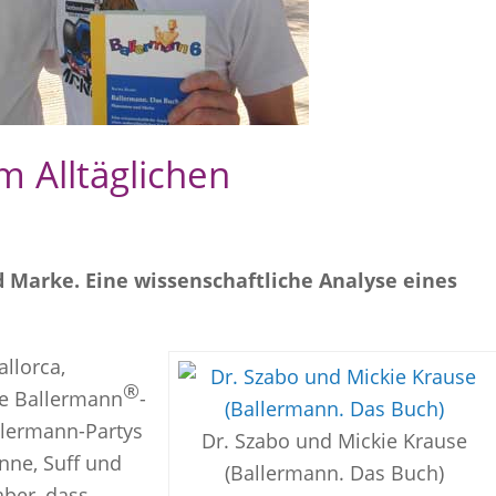
m Alltäglichen
 Marke. Eine wissenschaftliche Analyse eines
llorca,
®
ie Ballermann
-
llermann-Partys
Dr. Szabo und Mickie Krause
onne, Suff und
(Ballermann. Das Buch)
aber, dass