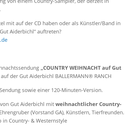
ung von einem Country-Sampler, der derzeit in
.
tel mit auf der CD haben oder als Künstler/Band in
t Aiderbichl“ auftreten?
.de
ihnachtssendung
„COUNTRY WEIHNACHT auf Gut
w auf der Gut Aiderbichl BALLERMANN® RANCH
n Sendung sowie einer 120-Minuten-Version.
 von Gut Aiderbichl mit
weihnachtlicher Country-
Ehrengruber (Vorstand GA), Künstlern, Tierfreunden.
in Country- & Westernstyle